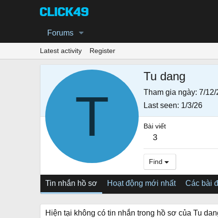
Forums
Latest activity
Register
Tu dang
T
Tham gia ngày
7/12/
Last seen
1/3/26
Bài viết
3
Find
Tin nhắn hồ sơ
Hoạt động mới nhất
Các bài 
Hiện tại không có tin nhắn trong hồ sơ của Tu dan