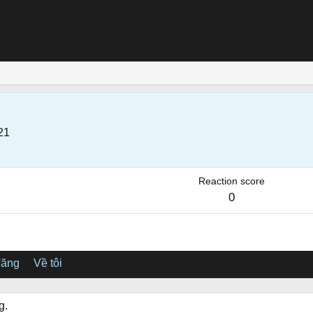
21
Reaction score
0
đăng
Về tôi
g.