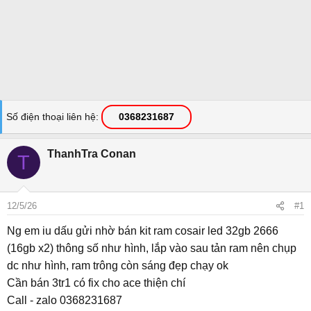
Số điện thoại liên hệ
0368231687
ThanhTra Conan
T
12/5/26
#1
Ng em iu dấu gửi nhờ bán kit ram cosair led 32gb 2666
(16gb x2) thông số như hình, lắp vào sau tản ram nên chụp
dc như hình, ram trông còn sáng đẹp chạy ok
Cần bán 3tr1 có fix cho ace thiện chí
Call - zalo 0368231687