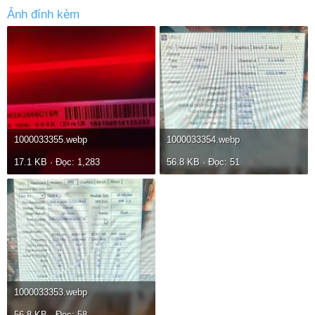
Ảnh đính kèm
1000033355.webp
1000033354.webp
17.1 KB · Đọc: 1,283
56.8 KB · Đọc: 51
1000033353.webp
56.8 KB · Đọc: 58