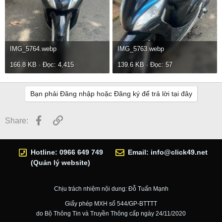
IMG_5764.webp
IMG_5763.webp
166.8 KB · Đọc: 4,415
139.6 KB · Đọc: 57
Bạn phải Đăng nhập hoặc Đăng ký để trả lời tại đây
Facebook
Link
Share:
Hotline: 0966 649 749
Email:
info@click49.net
(Quản lý website)
Chịu trách nhiệm nội dung: Đỗ Tuấn Mạnh
Giấy phép MXH số 544/GP-BTTTT
do Bộ Thông Tin và Truyền Thông cấp ngày 24/11/2020