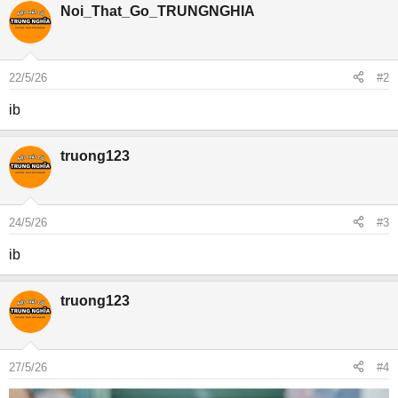
Noi_That_Go_TRUNGNGHIA
22/5/26
#2
ib
truong123
24/5/26
#3
ib
truong123
27/5/26
#4