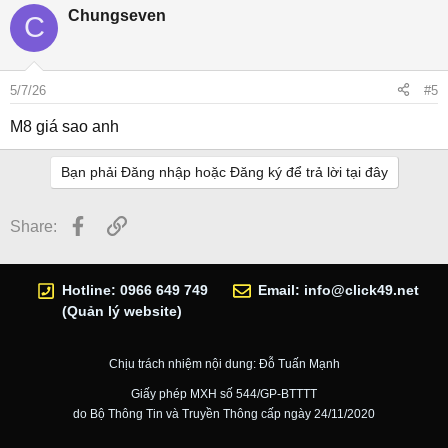
Chungseven
C
5/7/26
#5
M8 giá sao anh
Bạn phải Đăng nhập hoặc Đăng ký để trả lời tại đây
Facebook
Link
Share:
Hotline: 0966 649 749
Email:
info@click49.net
(Quản lý website)
Chịu trách nhiệm nội dung: Đỗ Tuấn Mạnh
Giấy phép MXH số 544/GP-BTTTT
do Bộ Thông Tin và Truyền Thông cấp ngày 24/11/2020