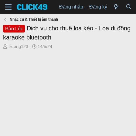
Đăng nhập
Đăng ký
Nhạc cụ & Thiết bị âm thanh
Dịch vụ cho thuê loa kéo - Loa di động
Bảo Lộc
karaoke bluetooth
T
N
truong123
14/5/24
h
g
r
à
e
y
a
g
d
ử
s
i
t
a
r
t
e
r