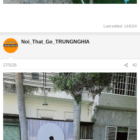
Last edited:
14/5/24
Noi_That_Go_TRUNGNGHIA
27/5/26
#2