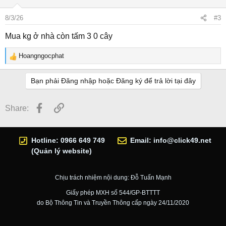
8/3/26
#3
Mua kg ở nhà còn tấm 3 0 cây
Hoangngocphat
R
e
a
Bạn phải Đăng nhập hoặc Đăng ký để trả lời tại đây
c
t
Facebook
Link
Share:
i
o
n
s
Hotline: 0966 649 749
Email:
info@click49.net
:
(Quản lý website)
Chịu trách nhiệm nội dung: Đỗ Tuấn Mạnh
Giấy phép MXH số 544/GP-BTTTT
do Bộ Thông Tin và Truyền Thông cấp ngày 24/11/2020