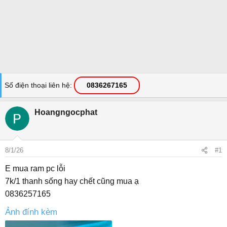
Số điện thoại liên hệ
0836267165
Hoangngocphat
8/1/26
#1
E mua ram pc lỗi
7k/1 thanh sống hay chết cũng mua ạ
0836257165
Ảnh đính kèm