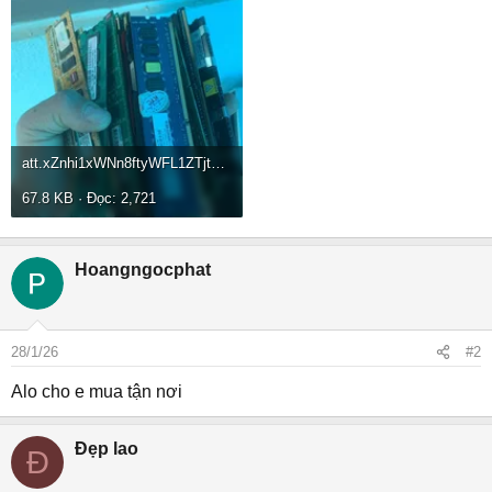
att.xZnhi1xWNn8ftyWFL1ZTjtNdhsI8JnoOaGHVF-vWjiE.webp
67.8 KB · Đọc: 2,721
Hoangngocphat
28/1/26
#2
Alo cho e mua tận nơi
Đẹp lao
Đ