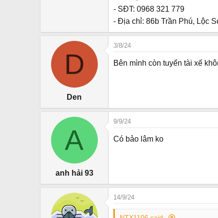
r
- SĐT: 0968 321 779
- Địa chỉ: 86b Trần Phú, Lộc
3/8/24
D
Bên mình còn tuyển tài xế khô
Den
9/9/24
A
Có bảo lâm ko
anh hải 93
14/9/24
NTX1106 said: