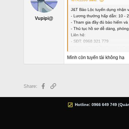
J&T Bảo Lộc tuyển dụng nhận v
- Lương thưởng hấp dẫn: 10 - 2
Vupipi@
- Tham gia đầy đủ bảo hiểm và 
- Thủ tục hồ sơ dễ dàng, phỏng
Liên hệ:
- SĐT: 0968 321 779
- Địa chỉ: 86b Trần Phú, Lộc S
Mình còn tuyển tài không hạ
Facebook
Link
Share:
Hotline: 0966 649 749 (Quản