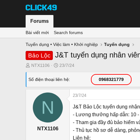
Forums
Bài viết mới
Search forums
Tuyển dụng • Việc làm • Khởi nghiệp
Tuyển dụng
J&T tuyển dụng nhân viên
Bảo Lộc
T
N
NTX1106
23/7/24
h
g
r
à
Số điện thoại liên hệ
0968321779
e
y
a
g
23/7/24
d
ử
N
s
i
J&T Bảo Lộc tuyển dụng nhận 
t
- Lương thưởng hấp dẫn: 10 - 
a
- Tham gia đầy đủ bảo hiểm và
r
NTX1106
- Thủ tục hồ sơ dễ dàng, phỏn
t
e
Liên hệ: