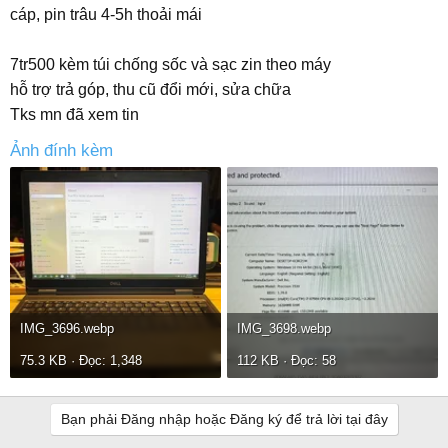
cáp, pin trâu 4-5h thoải mái
7tr500 kèm túi chống sốc và sạc zin theo máy
hỗ trợ trả góp, thu cũ đổi mới, sửa chữa
Tks mn đã xem tin
Ảnh đính kèm
IMG_3696.webp
IMG_3698.webp
75.3 KB · Đọc: 1,348
112 KB · Đọc: 58
Bạn phải Đăng nhập hoặc Đăng ký để trả lời tại đây