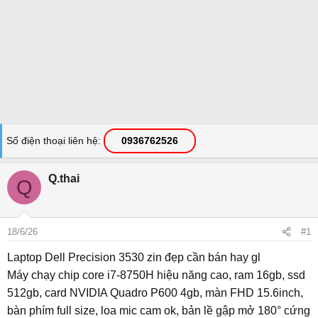
Số điện thoại liên hệ
0936762526
Q.thai
Q
18/6/26
#1
Laptop Dell Precision 3530 zin đẹp cần bán hay gl
Máy chạy chip core i7-8750H hiệu năng cao, ram 16gb, ssd
512gb, card NVIDIA Quadro P600 4gb, màn FHD 15.6inch,
bàn phím full size, loa mic cam ok, bản lề gập mở 180° cứng