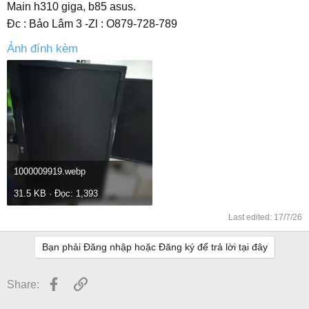
Main h310 giga, b85 asus.
Đc : Bảo Lâm 3 -Zl : O879-728-789
Ảnh đính kèm
1000009919.webp
31.5 KB · Đọc: 1,393
Last edited:
17/7/26
Bạn phải Đăng nhập hoặc Đăng ký để trả lời tại đây
Facebook
Link
Share: