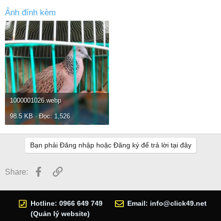
Ảnh đính kèm
1000001026.webp
98.5 KB · Đọc: 1,526
Bạn phải Đăng nhập hoặc Đăng ký để trả lời tại đây
Facebook
Link
Share:
Hotline: 0966 649 749
Email:
info@click49.net
(Quản lý website)