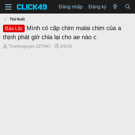
Đăng nhập
Đăng ký
Thú Nuôi
Mình có cặp chim malai chim của a
Bảo Lộc
thịnh phát giờ chia lại cho ae nào c
T
N
Thanhnguyen.227942
1/6/26
h
g
r
à
e
y
a
g
d
ử
s
i
t
a
r
t
e
r