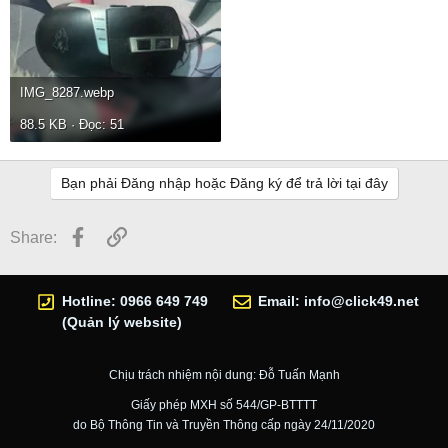
IMG_8287.webp
88.5 KB · Đọc: 51
Bạn phải Đăng nhập hoặc Đăng ký để trả lời tại đây
Facebook
Link
Share:
Hotline: 0966 649 749
Email:
info@click49.net
(Quản lý website)
Chịu trách nhiệm nội dung: Đỗ Tuấn Mạnh
Giấy phép MXH số 544/GP-BTTTT
do Bộ Thông Tin và Truyền Thông cấp ngày 24/11/2020