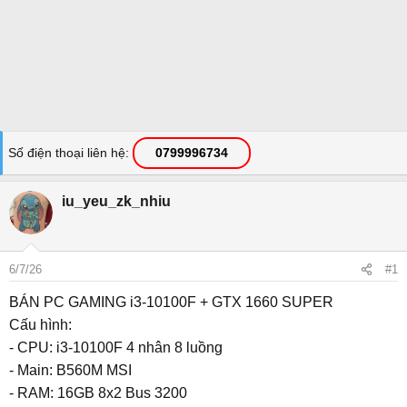
Số điện thoại liên hệ
0799996734
iu_yeu_zk_nhiu
6/7/26
#1
BÁN PC GAMING i3-10100F + GTX 1660 SUPER
Cấu hình:
- CPU: i3-10100F 4 nhân 8 luồng
- Main: B560M MSI
- RAM: 16GB 8x2 Bus 3200