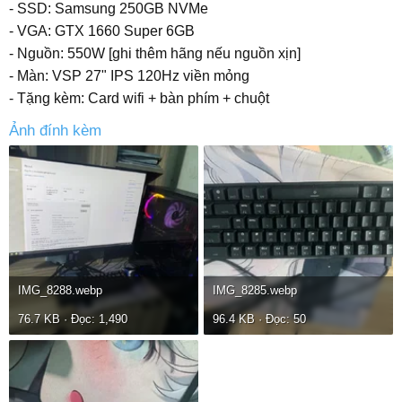
- SSD: Samsung 250GB NVMe
- VGA: GTX 1660 Super 6GB
- Nguồn: 550W [ghi thêm hãng nếu nguồn xịn]
- Màn: VSP 27" IPS 120Hz viền mỏng
- Tặng kèm: Card wifi + bàn phím + chuột
Ảnh đính kèm
IMG_8288.webp
IMG_8285.webp
76.7 KB · Đọc: 1,490
96.4 KB · Đọc: 50