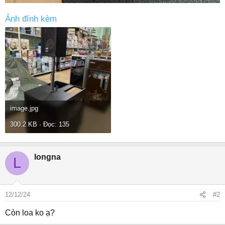
Ảnh đính kèm
image.jpg
300.2 KB · Đọc: 135
longna
L
12/12/24
#2
Còn loa ko ạ?