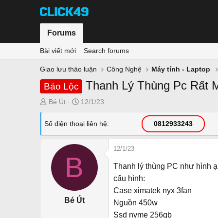
Forums
Bài viết mới
Search forums
Giao lưu thảo luận
Công Nghệ
Máy tính - Laptop
Thanh Lý Thùng Pc Rất 
Bảo Lộc
T
N
Bé Út
12/1/23
h
g
r
à
Số điện thoại liên hệ
0812933243
e
y
a
g
12/1/23
d
ử
B
s
i
Thanh lý thùng PC như hình ạ
t
cấu hình:
a
Case ximatek nyx 3fan
r
Bé Út
Nguồn 450w
t
e
Ssd nvme 256gb