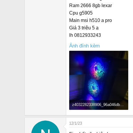
r
Ram 2666 8gb lexar
Cpu g5905
Main msi h510 a pro
Giá 3 triệu 5 ạ
lh 0812933243
Ảnh đính kèm
z4032282338906_96a046db63d2440fd579fd063d05d44c.jpg
134 KB · Đọc: 717
12/1/23