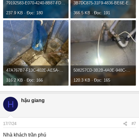
79192583-E070-4240-8B87-FDA6A744F73C.jpeg
3B7DC875-31F9-4836-BE6E-E5976011FC8B.jpeg
237.9 KB · Đọc: 180
366.5 KB · Đọc: 191
47A767B7-F13C-402E-AE5A-E9F4C21A7A48.jpeg
508257CD-3B2B-4A0E-948C-E13D5D04C815.jpeg
316.2 KB · Đọc: 166
120.3 KB · Đọc: 165
hậu giang
H
17/7/24
#7
Nhà khách trần phú