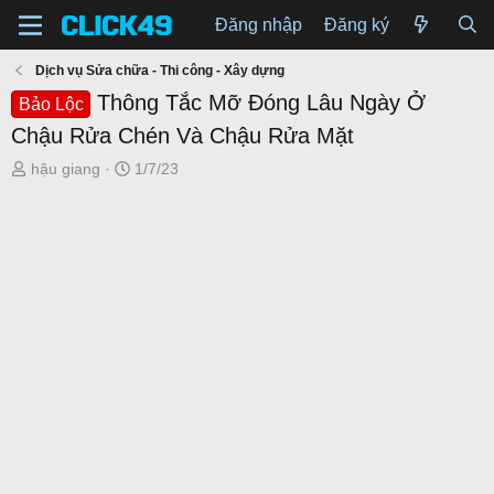
Đăng nhập
Đăng ký
Dịch vụ Sửa chữa - Thi công - Xây dựng
Thông Tắc Mỡ Đóng Lâu Ngày Ở
Bảo Lộc
Chậu Rửa Chén Và Chậu Rửa Mặt
T
N
hậu giang
1/7/23
h
g
r
à
e
y
a
g
d
ử
s
i
t
a
r
t
e
r