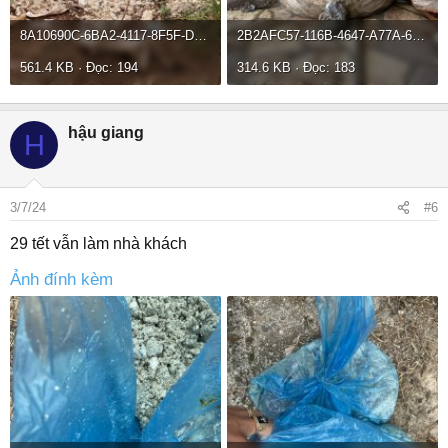
8A10690C-6BA2-4117-8F5F-D3CA5FA80E66.jpeg
2B2AFC57-116B-4647-A77A-67A8E7EA1259.jpeg
561.4 KB · Đọc: 194
314.6 KB · Đọc: 183
hậu giang
H
3/7/24
#6
29 tết vẫn làm nhà khách
Ảnh đính kèm