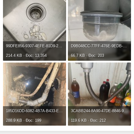
99DFE856-9307-4EFE-81D9-21CF3CAA179D.jpeg
D9B048CC-77FF-476E-9EDB-FC3DDBA0ECFD.jpeg
214.4 KB · Đọc: 13,354
66.7 KB · Đọc: 203
185D16DD-6082-4B7A-B433-EC74B152ED0F.jpeg
3CABB244-8A90-47DE-8846-9F2E24A3479A.jpeg
288.9 KB · Đọc: 199
119.6 KB · Đọc: 212