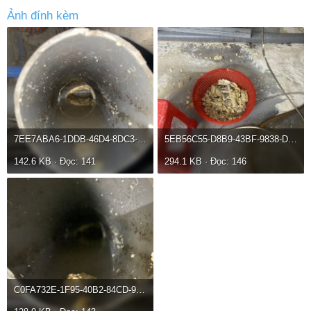
Ảnh đính kèm
7EE7ABA6-1DDB-46D4-8DC3-6DED7893AED6.jpeg
5EB56C55-D8B9-43BF-9838-D89985802140.jpeg
142.6 KB · Đọc: 141
294.1 KB · Đọc: 146
C0FA732E-1F95-40B2-84CD-9C3904E081EF.jpeg