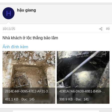
hậu giang
H
10/11/25
#9
Nhà khách ở lộc thắng bảo lâm
Ảnh đính kèm
2814E44F-0095-47E2-AF31-3B5C5BEA640A.jpeg
4D81A7A6-D6D0-48B1-B459-E1249211CA50.jpeg
481.1 KB · Đọc: 145
308.9 KB · Đọc: 141