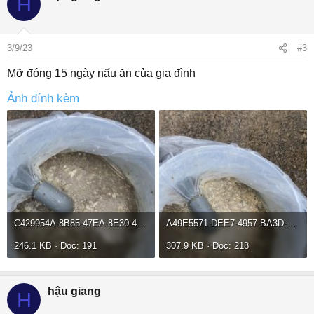
H
3/9/23
#3
Mỡ đóng 15 ngày nấu ăn của gia đình
Ảnh đính kèm
C429954A-8B85-47EA-8E30-497C3E540568.jpeg
A49E5571-DEE7-4957-BA3D-9D4C99580DA3.jpeg
246.1 KB · Đọc: 191
307.9 KB · Đọc: 218
hậu giang
H