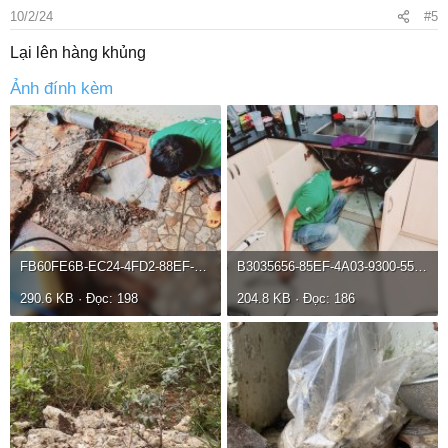
10/2/24
#5
Lại lên hàng khủng
Ảnh đính kèm
FB60FE6B-EC24-4FD2-88EF-8D7F03A1AB60.jpeg
B3035656-85EF-4A03-9300-5541F207ECAE.jpeg
290.6 KB · Đọc: 198
204.8 KB · Đọc: 186