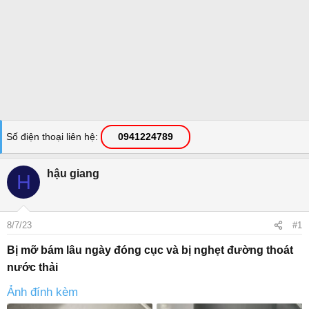
Số điện thoại liên hệ
0941224789
hậu giang
H
8/7/23
#1
Bị mỡ bám lâu ngày đóng cục và bị nghẹt đường thoát
nước thải
Ảnh đính kèm