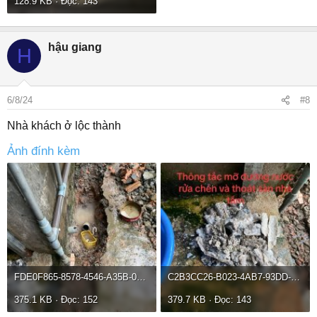
128.9 KB · Đọc: 143
hậu giang
H
6/8/24
#8
Nhà khách ở lộc thành
Ảnh đính kèm
FDE0F865-8578-4546-A35B-08B72538FCF8.jpeg
C2B3CC26-B023-4AB7-93DD-AEFE53CEBB56.jpeg
375.1 KB · Đọc: 152
379.7 KB · Đọc: 143