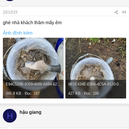
22/12/23
#4
ghé nhà khách thăm mấy ẻm
Ảnh đính kèm
E94C529B-8359-4688-A694-6290ADBBD7FF.jpeg
9B1E434E-E806-4C5A-8120-0FA62FD91A62.jpeg
345.9 KB · Đọc: 187
427 KB · Đọc: 186
hậu giang
H