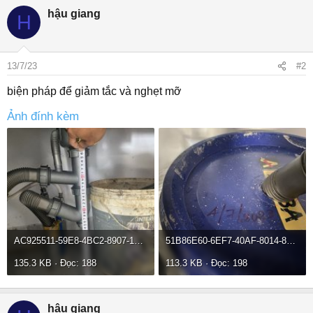
hậu giang
H
13/7/23
#2
biện pháp để giảm tắc và nghẹt mỡ
Ảnh đính kèm
AC925511-59E8-4BC2-8907-1D68EC901CE1.jpeg
51B86E60-6EF7-40AF-8014-8D94EB34C99A.jpeg
135.3 KB · Đọc: 188
113.3 KB · Đọc: 198
hậu giang