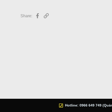
r
Facebook
Link
Share:
Hotline: 0966 649 749 (Quản