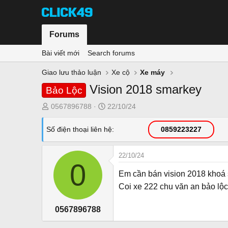
Forums
Bài viết mới
Search forums
Giao lưu thảo luận
Xe cộ
Xe máy
Vision 2018 smarkey
Bảo Lộc
T
N
0567896788
22/10/24
h
g
r
à
Số điện thoại liên hệ
0859223227
e
y
a
g
22/10/24
d
ử
0
s
i
Em cần bán vision 2018 khoá 
t
Coi xe 222 chu văn an bảo lộc
a
r
0567896788
t
e