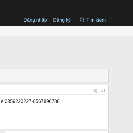
Đăng nhập
Đăng ký
Tìm kiếm
#1
gọi e 0859223227-0567896788