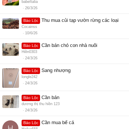
babeItalia
26/3/26
Thu mua củi tạp vườn rừng các loại
Bảo Lộc
Cocainss
10/6/26
Cần bán chó con nhà nuôi
Bảo Lộc
Hiền0303
24/3/26
Sang nhượng
Bảo Lộc
longle242
24/3/26
Cần bán
Bảo Lộc
dương thị thu hiền 123
24/3/26
Cần mua bể cá
Bảo Lộc
H
Hailua555