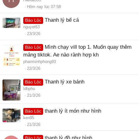
Hôm nay lúc 07:58
Thanh lý bể cá
Bảo Lộc
nguyet63
23/3/26
Mình chạy vill top 1. Muốn quay thêm
Bảo Lộc
mảng tiktok. Ae nào rành hợp kh
phanminhphong93
22/3/26
Thanh lý xe bánh
Bảo Lộc
ldbphu
21/3/26
thanh lý ít món như hình
Bảo Lộc
ken95
21/3/26
thanh lý đồ như hình
Bảo Lộc