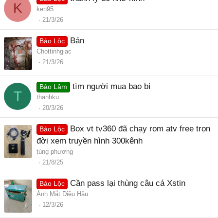
K
ken95
21/3/26
Bán
Bảo Lộc
Chottinhgiac
21/3/26
tìm người mua bao bì
Bảo Lâm
T
thanhku
20/3/26
Box vt tv360 đã chạy rom atv free trọn
Bảo Lộc
đời xem truyền hình 300kênh
tùng phương
21/8/25
Cần pass lại thùng câu cá Xstin
Bảo Lộc
Ánh Mắt Diều Hâu
12/3/26