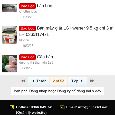
bán bàn
Bảo Lộc
Chottinhgiac
11/3/26
Bán máy giặt LG inverter 9.5 kg chỉ 3 tr
Bảo Lộc
LH 0365117471
ldbphu
10/3/26
Cần bán
Bảo Lộc
dương thị thu hiền 123
8/3/26
First
Last
Trước
2 of 53
Tiếp
Bạn phải Đăng nhập hoặc Đăng ký để đăng bài ở đây
Hotline: 0966 649 749
Email:
info@click49.net
(Quản lý website)