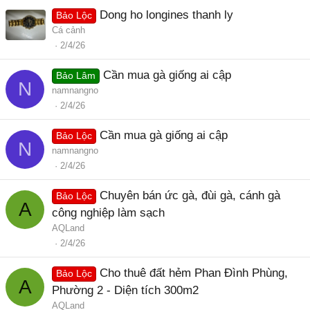
Dong ho longines thanh ly
Bảo Lộc
Cá cảnh
2/4/26
Cần mua gà giống ai cập
Bảo Lâm
N
namnangno
2/4/26
Cần mua gà giống ai cập
Bảo Lộc
N
namnangno
2/4/26
Chuyên bán ức gà, đùi gà, cánh gà
Bảo Lộc
A
công nghiệp làm sạch
AQLand
2/4/26
Cho thuê đất hẻm Phan Đình Phùng,
Bảo Lộc
A
Phường 2 - Diện tích 300m2
AQLand