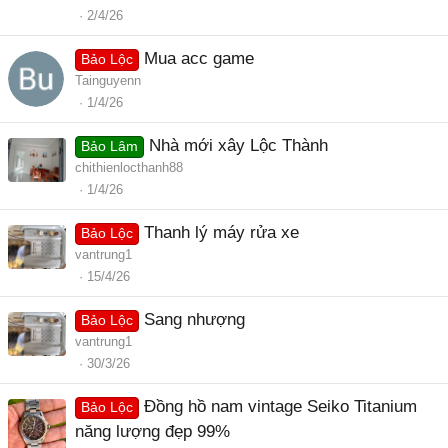
2/4/26
Mua acc game
Bảo Lộc
Tainguyenn
1/4/26
Nhà mới xây Lộc Thành
Bảo Lâm
chithienlocthanh88
1/4/26
Thanh lý máy rửa xe
Bảo Lộc
vantrung1
15/4/26
Sang nhượng
Bảo Lộc
vantrung1
30/3/26
Đồng hồ nam vintage Seiko Titanium
Bảo Lộc
năng lượng đẹp 99%