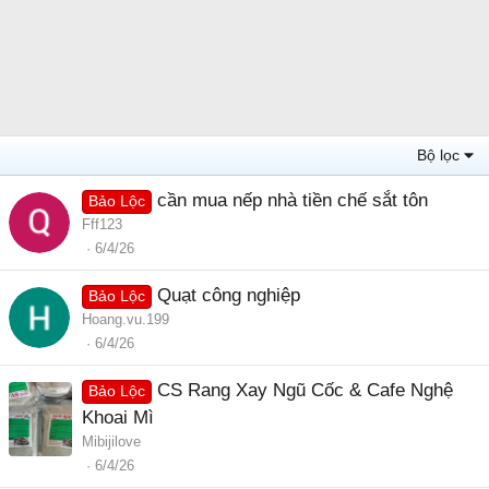
Bộ lọc
cần mua nếp nhà tiền chế sắt tôn
Bảo Lộc
Fff123
6/4/26
Quạt công nghiệp
Bảo Lộc
Hoang.vu.199
6/4/26
CS Rang Xay Ngũ Cốc & Cafe Nghệ
Bảo Lộc
Khoai Mì
Mibijilove
6/4/26