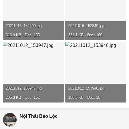
20211016_152400.jpg
20211016_152349.jpg
313.9 KB · Đọc: 155
331.1 KB · Đọc: 160
20211012_153947.jpg
20211012_153946.jpg
205.3 KB · Đọc: 162
188.3 KB · Đọc: 157
Nội Thất Bảo Lộc