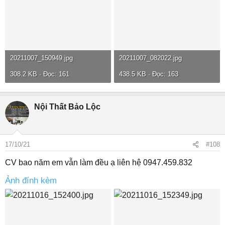
20211007_150949.jpg
20211007_082022.jpg
308.2 KB · Đọc: 161
438.5 KB · Đọc: 163
Nội Thất Bảo Lộc
17/10/21
#108
CV bao năm em vẫn làm đều ạ liên hệ 0947.459.832
Ảnh đính kèm