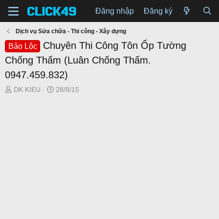
Đăng nhập
Đăng ký
Dịch vụ Sửa chữa - Thi công - Xây dựng
Chuyên Thi Công Tôn Ốp Tường
Bảo Lộc
Chống Thấm (Luân Chống Thấm.
0947.459.832)
T
N
DK KIEU
28/8/15
h
g
r
à
e
y
a
g
d
ử
s
i
t
a
r
t
e
r