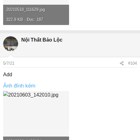
20210518_111629.jpg
322.9 KB · Đọc: 187
Nội Thất Bảo Lộc
5/7/21
#104
Add
Ảnh đính kèm