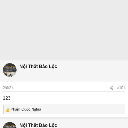
Nội Thất Bảo Lộc
2/6/21
#101
123
Phạm Quốc Nghĩa
R
e
a
Nội Thất Bảo Lộc
c