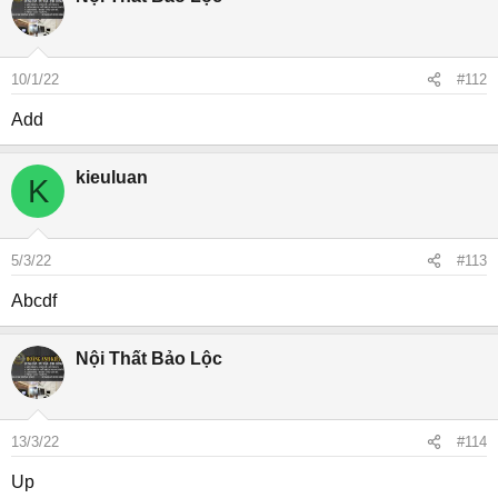
10/1/22
#112
Add
kieuluan
K
5/3/22
#113
Abcdf
Nội Thất Bảo Lộc
13/3/22
#114
Up