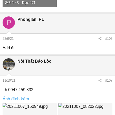
248.9 KB · Đọc: 171
Phonglan_PL
P
23/9/21
#106
Add đt
Nội Thất Bảo Lộc
11/10/21
#107
Lh 0947.459.832
Ảnh đính kèm