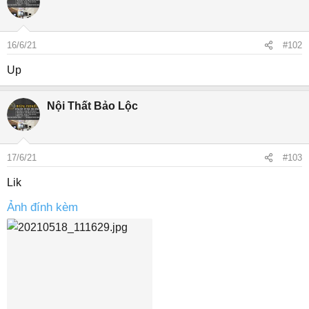
t
i
o
16/6/21
#102
n
s
Up
:
Nội Thất Bảo Lộc
17/6/21
#103
Lik
Ảnh đính kèm