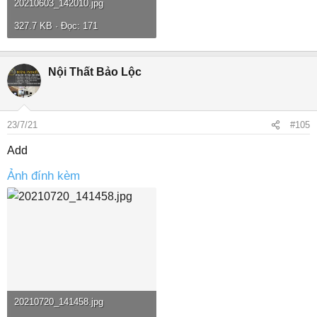
20210603_142010.jpg
327.7 KB · Đọc: 171
Nội Thất Bảo Lộc
23/7/21
#105
Add
Ảnh đính kèm
20210720_141458.jpg