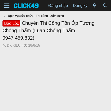
Đăng nhập
Đăng ký
Dịch vụ Sửa chữa - Thi công - Xây dựng
Chuyên Thi Công Tôn Ốp Tường
Bảo Lộc
Chống Thấm (Luân Chống Thấm.
0947.459.832)
T
N
DK KIEU
28/8/15
h
g
r
à
e
y
a
g
d
ử
s
i
t
a
r
t
e
r