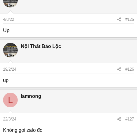
4/8/22
#125
Up
Nội Thất Bảo Lộc
19/2/24
#126
up
lamnong
L
22/3/24
#127
Không gọi zalo đc